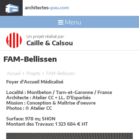
architectes-
pau.com
Menu
Un projet réalisé par :
Caille & Calsou
FAM-Bellissen
Accueil
Projets
FAM-Bellissen
Foyer d'Accueil Médicalisé
Localité : Montbeton / Tarn-et-Garonne / France
Architecte : Atelier CC + J.L. D'Esparbès
Mission : Conception & Maîtrise d'oeuvre
Photos : © Atelier CC
Surface: 978 m² SHON
Montant des Travaux: 1 323 684 € HT